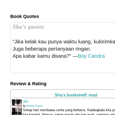
Book Quotes
Sha’s quotes
“Jika kelak kau punya waktu luang, kukirim
Juga beberapa pertanyaan ringan.
Apa kabar kamu disana?” —
Boy Candra
Review & Rating
Sha's bookshelf: read
365
by
Anwar Fazal
Setiap hari membawa cerita yang berbeza. Kadangkala kita ja
kita bangkit. Namun, selagi masih ada hari esok, sentiasa ad