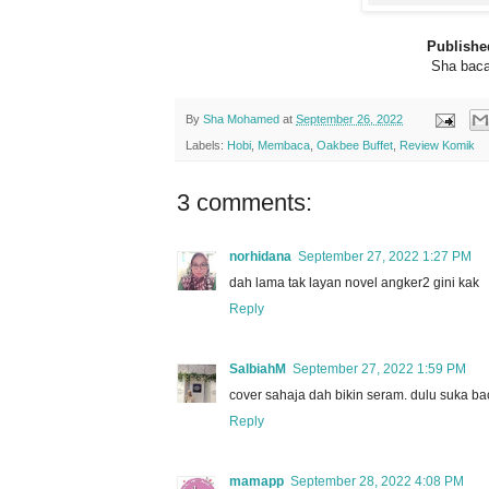
Publishe
Sha baca
By
Sha Mohamed
at
September 26, 2022
Labels:
Hobi
,
Membaca
,
Oakbee Buffet
,
Review Komik
3 comments:
norhidana
September 27, 2022 1:27 PM
dah lama tak layan novel angker2 gini kak
Reply
SalbiahM
September 27, 2022 1:59 PM
cover sahaja dah bikin seram. dulu suka ba
Reply
mamapp
September 28, 2022 4:08 PM