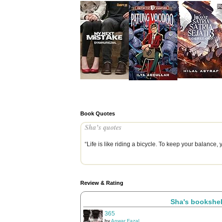
Book Quotes
Sha’s quotes
“Life is like riding a bicycle. To keep your balanc
Review & Rating
Sha's bookshel
365
by
Anwar Fazal