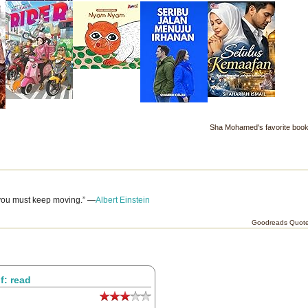
Sha Mohamed's favorite boo
e, you must keep moving.” —
Albert Einstein
Goodreads Quot
f: read