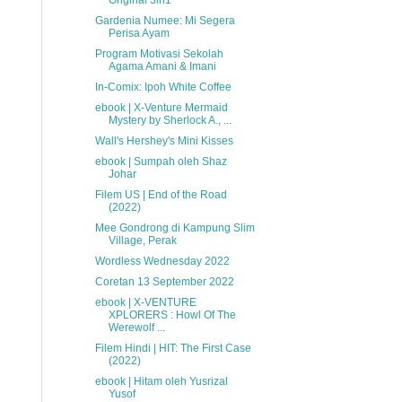
Original 3in1
Gardenia Numee: Mi Segera
Perisa Ayam
Program Motivasi Sekolah
Agama Amani & Imani
In-Comix: Ipoh White Coffee
ebook | X-Venture Mermaid
Mystery by Sherlock A., ...
Wall's Hershey's Mini Kisses
ebook | Sumpah oleh Shaz
Johar
Filem US | End of the Road
(2022)
Mee Gondrong di Kampung Slim
Village, Perak
Wordless Wednesday 2022
Coretan 13 September 2022
ebook | X-VENTURE
XPLORERS : Howl Of The
Werewolf ...
Filem Hindi | HIT: The First Case
(2022)
ebook | Hitam oleh Yusrizal
Yusof