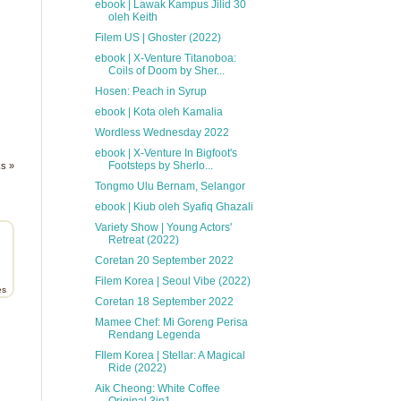
ebook | Lawak Kampus Jilid 30
oleh Keith
Filem US | Ghoster (2022)
ebook | X-Venture Titanoboa:
Coils of Doom by Sher...
Hosen: Peach in Syrup
ebook | Kota oleh Kamalia
Wordless Wednesday 2022
ebook | X-Venture In Bigfoot's
Footsteps by Sherlo...
ks »
Tongmo Ulu Bernam, Selangor
ebook | Kiub oleh Syafiq Ghazali
Variety Show | Young Actors'
Retreat (2022)
Coretan 20 September 2022
Filem Korea | Seoul Vibe (2022)
es
Coretan 18 September 2022
Mamee Chef: Mi Goreng Perisa
Rendang Legenda
FIlem Korea | Stellar: A Magical
Ride (2022)
Aik Cheong: White Coffee