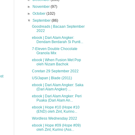
►
November
(97)
►
October
(102)
▼
September
(86)
Goodreads | Bacaan September
2022
ebook | Dari Alam Angker:
Dendam Berdarah Si Punti...
7-Eleven Double Chocolate
Granola Mix
ebook | When Fusion Met Pop
oleh Nizam Bachok
Coretan 29 September 2022
st
US/Japan | Blade (2011)
ebook | Dari Alam Angker: Saka
(Dari Alam Angker) ...
ebook | Dari Alam Angker: Peri
Puaka (Dari Alam An...
ebook | Hope #10 (Hope #10
(END) oleh Zint, Kurino...
Wordless Wednesday 2022
ebook | Hope #09 (Hope #09)
oleh Zint, Kurino (Ass...