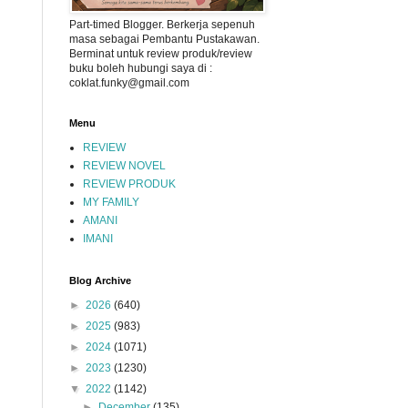
Part-timed Blogger. Berkerja sepenuh
masa sebagai Pembantu Pustakawan.
Berminat untuk review produk/review
buku boleh hubungi saya di :
coklat.funky@gmail.com
Menu
REVIEW
REVIEW NOVEL
REVIEW PRODUK
MY FAMILY
AMANI
IMANI
Blog Archive
►
2026
(640)
►
2025
(983)
►
2024
(1071)
►
2023
(1230)
▼
2022
(1142)
►
December
(135)