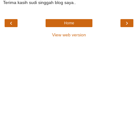
Terima kasih sudi singgah blog saya..
‹
›
Home
View web version